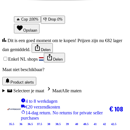
🔥
Cop
100%
👎
Drop
0%
Opslaan
Dit is een goed moment om te kopen! Prijzen zijn nu €82 lager
dan gemiddeld.
Delen
Enkel NL shops
Delen
Maat niet beschikbaar?
Product alerts
Selecteer je maat
Maat
Alle maten
4 to 8 werkdagen
€20 verzendkosten
€ 108
14-dag return. No returns for private seller
purchases
35.5
36
36.5
37.5
38
38.5
39
40
40.5
41
42
42.5