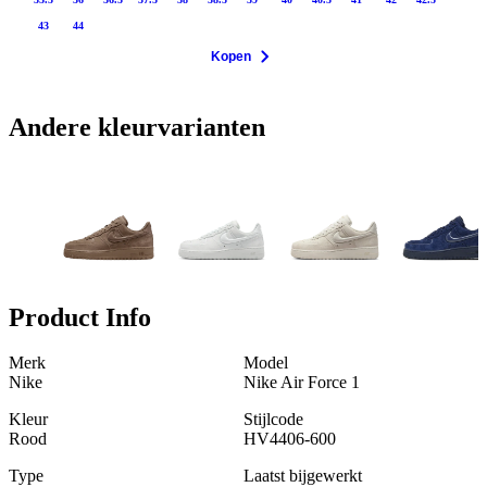
43
44
Kopen
Andere kleurvarianten
Product Info
Merk
Model
Nike
Nike Air Force 1
Kleur
Stijlcode
Rood
HV4406-600
Type
Laatst bijgewerkt