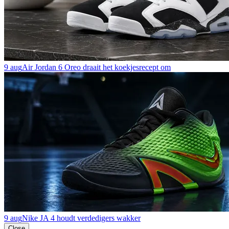
9 aug
Air Jordan 6 Oreo draait het koekjesrecept om
9 aug
Nike JA 4 houdt verdedigers wakker
Close