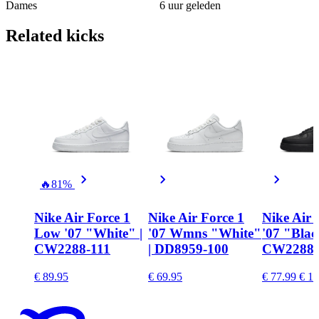
Dames
6 uur geleden
Related
kicks
🔥
81%
Nike Air Force 1
Nike Air Force 1
Nike Air 
Low '07 "White" |
'07 Wmns "White"
'07 "Blac
CW2288-111
| DD8959-100
CW2288-
€ 89.95
€ 69.95
€ 77.99
€ 11