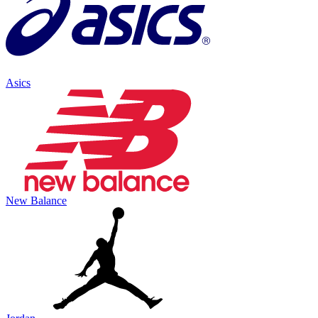
Asics
New Balance