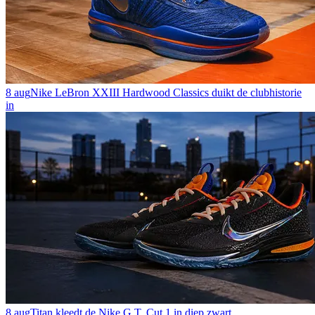
8 aug
Nike LeBron XXIII Hardwood Classics duikt de clubhistorie
in
8 aug
Titan kleedt de Nike G.T. Cut 1 in diep zwart