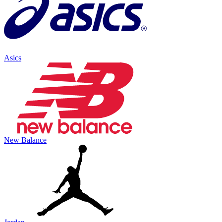
Asics
New Balance