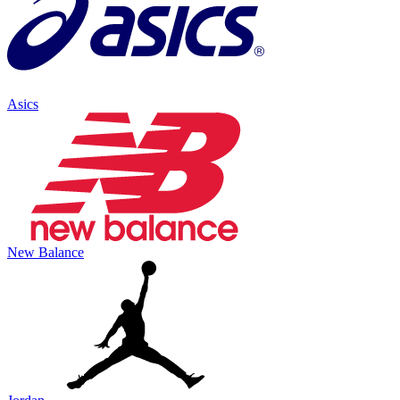
Asics
New Balance