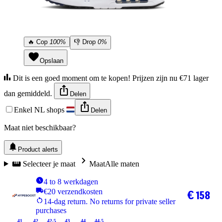
🔥
Cop
100%
👎
Drop
0%
Opslaan
Dit is een goed moment om te kopen! Prijzen zijn nu €71 lager
dan gemiddeld.
Delen
Enkel NL shops
Delen
Maat niet beschikbaar?
Product alerts
Selecteer je maat
Maat
Alle maten
4 to 8 werkdagen
€20 verzendkosten
€ 158
14-dag return. No returns for private seller
purchases
41
42
42.5
43
44
44.5