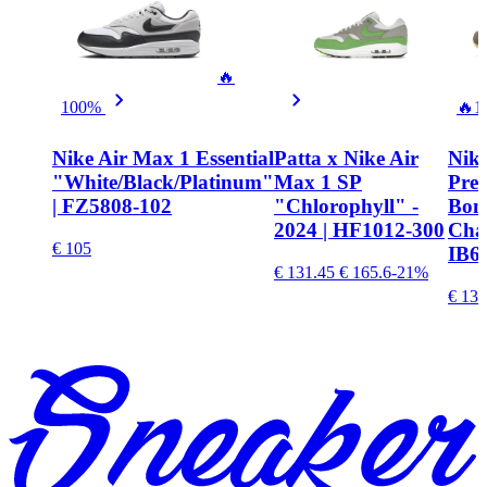
🔥
100%
🔥
1
Nike Air Max 1 Essential
Patta x Nike Air
Nik
"White/Black/Platinum"
Max 1 SP
Pre
| FZ5808-102
"Chlorophyll" -
Bon
2024 | HF1012-300
Cha
€ 105
IB6
€ 131.45
€ 165.6
-21%
€ 137