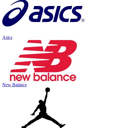
Asics
New Balance