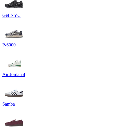
Gel-NYC
P-6000
Air Jordan 4
Samba