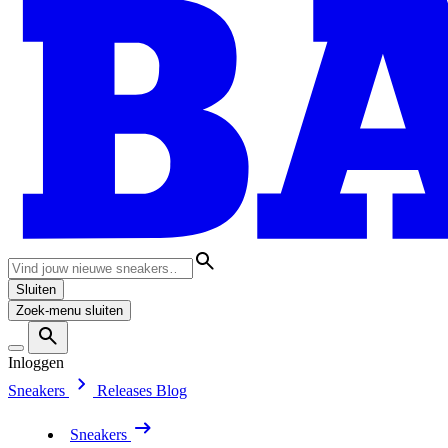
Sluiten
Zoek-menu sluiten
Inloggen
Sneakers
Releases
Blog
Sneakers