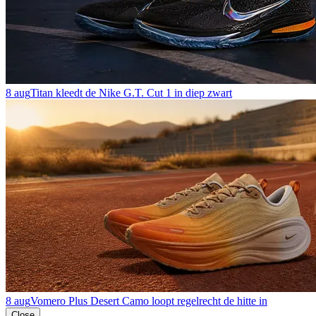
8 aug
Titan kleedt de Nike G.T. Cut 1 in diep zwart
8 aug
Vomero Plus Desert Camo loopt regelrecht de hitte in
Close