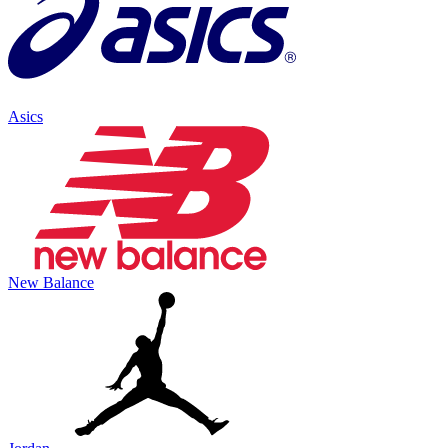
Asics
New Balance