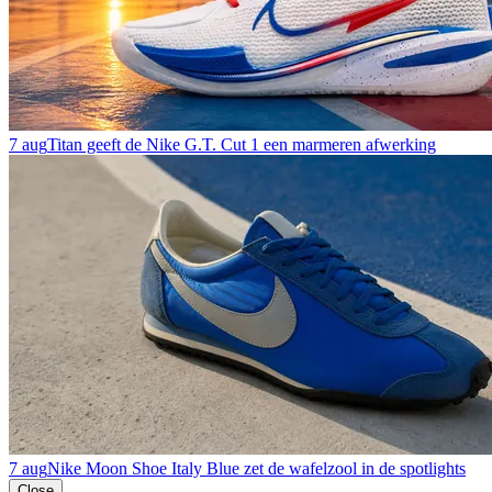
7 aug
Titan geeft de Nike G.T. Cut 1 een marmeren afwerking
7 aug
Nike Moon Shoe Italy Blue zet de wafelzool in de spotlights
Close