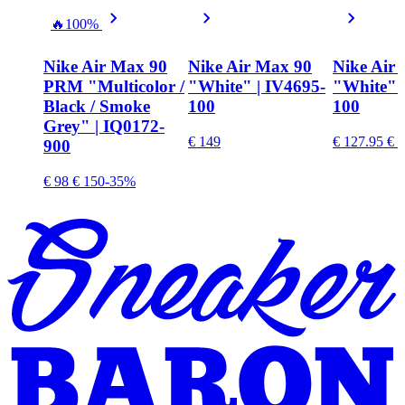
🔥
100%
Nike Air Max 90
Nike Air Max 90
Nike Air
PRM "Multicolor /
"White" | IV4695-
"White" 
Black / Smoke
100
100
Grey" | IQ0172-
€ 149
€ 127.95
€ 1
900
€ 98
€ 150
-35%