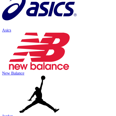
Asics
New Balance