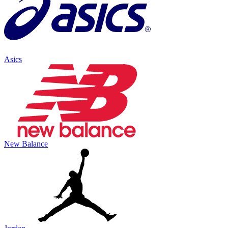
Asics
New Balance