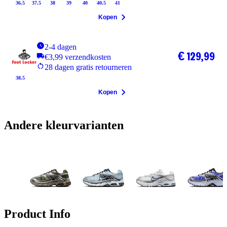
36.5
37.5
38
39
40
40.5
41
Kopen
2-4 dagen
€ 129,99
€3,99 verzendkosten
28 dagen gratis retourneren
38.5
Kopen
Andere kleurvarianten
Product Info