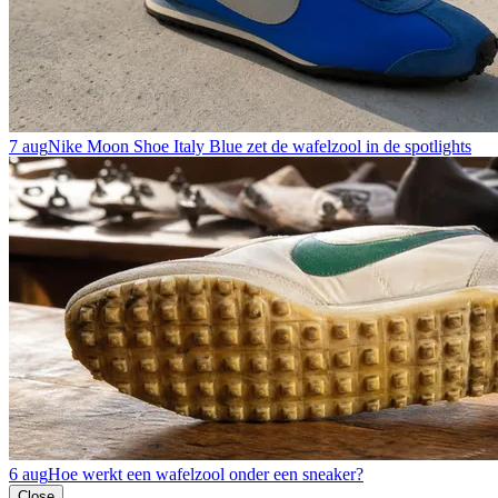
7 aug
Nike Moon Shoe Italy Blue zet de wafelzool in de spotlights
6 aug
Hoe werkt een wafelzool onder een sneaker?
Close