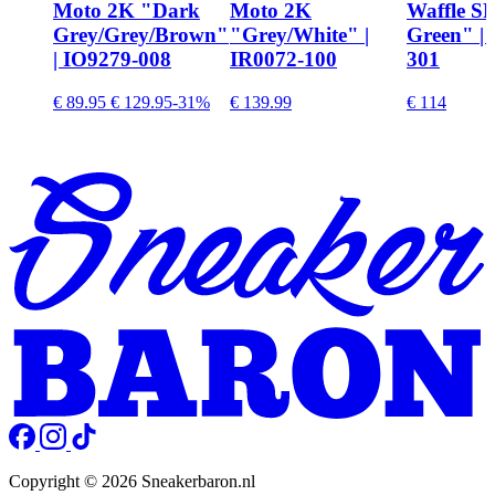
Moto 2K "Dark
Moto 2K
Waffle SP
Grey/Grey/Brown"
"Grey/White" |
Green" |
| IO9279-008
IR0072-100
301
€ 89.95
€ 129.95
-31%
€ 139.99
€ 114
Copyright © 2026 Sneakerbaron.nl