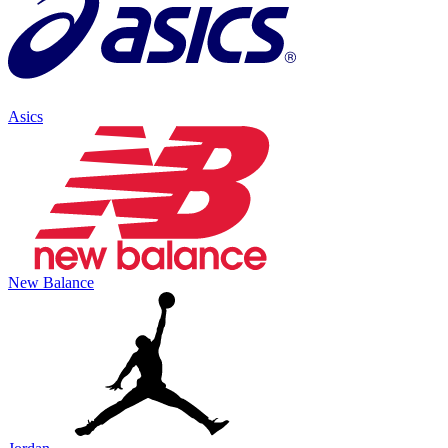
Asics
New Balance