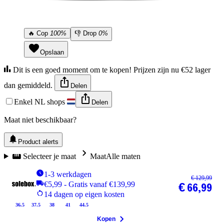
🔥
Cop
100%
👎
Drop
0%
Opslaan
Dit is een goed moment om te kopen! Prijzen zijn nu €52 lager
dan gemiddeld.
Delen
Enkel NL shops
Delen
Maat niet beschikbaar?
Product alerts
Selecteer je maat
Maat
Alle maten
1-3 werkdagen
€ 129,99
€5,99 - Gratis vanaf €139,99
€ 66,99
14 dagen op eigen kosten
36.5
37.5
38
41
44.5
Kopen