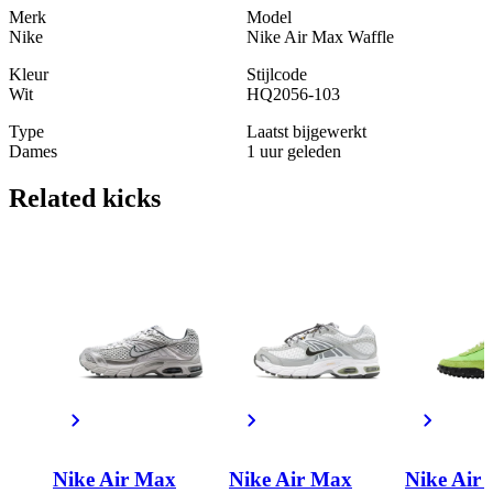
Merk
Model
Nike
Nike Air Max Waffle
Kleur
Stijlcode
Wit
HQ2056-103
Type
Laatst bijgewerkt
Dames
1 uur geleden
Related
kicks
Nike Air Max
Nike Air Max
Nike Air