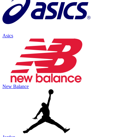
Asics
New Balance