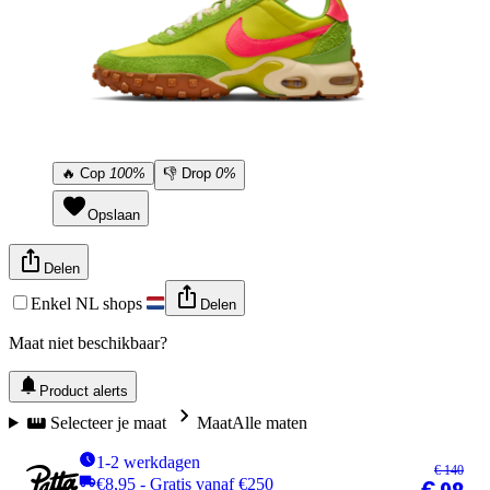
🔥
Cop
100%
👎
Drop
0%
Opslaan
Delen
Enkel NL shops
Delen
Maat niet beschikbaar?
Product alerts
Selecteer je maat
Maat
Alle maten
1-2 werkdagen
€ 140
€8,95 - Gratis vanaf €250