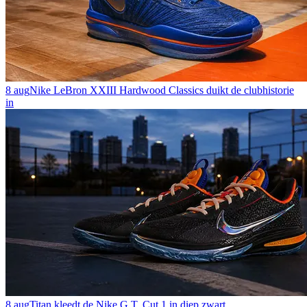
8 aug
Nike LeBron XXIII Hardwood Classics duikt de clubhistorie
in
8 aug
Titan kleedt de Nike G.T. Cut 1 in diep zwart