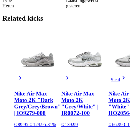
Type
Laatst bijgewerkt
Heren
gisteren
Related
kicks
Steal
Nike Air Max
Nike Air Max
Nike Air
Moto 2K "Dark
Moto 2K
Moto 2K
Grey/Grey/Brown"
"Grey/White" |
"White" |
| IO9279-008
IR0072-100
HQ2056-
€ 89.95
€ 129.95
-31%
€ 139.99
€ 66.99
€ 12