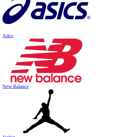
Asics
New Balance