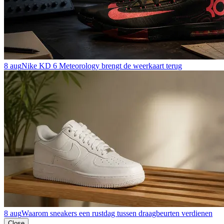
8 aug
Nike KD 6 Meteorology brengt de weerkaart terug
8 aug
Waarom sneakers een rustdag tussen draagbeurten verdienen
Close