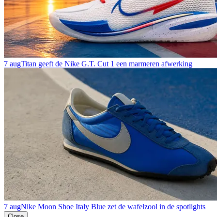
7 aug
Titan geeft de Nike G.T. Cut 1 een marmeren afwerking
7 aug
Nike Moon Shoe Italy Blue zet de wafelzool in de spotlights
Close