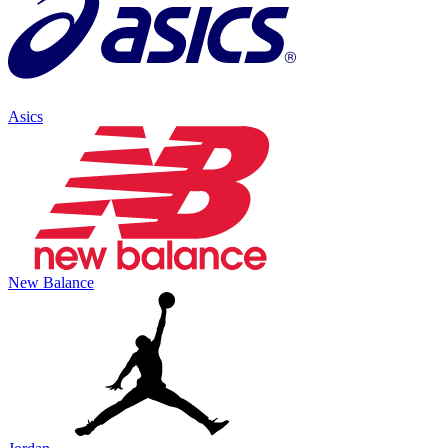
Asics
New Balance