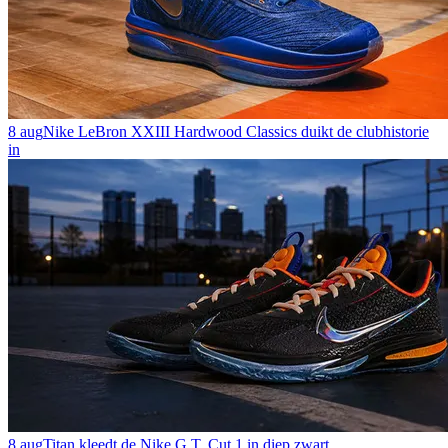
8 aug
Nike LeBron XXIII Hardwood Classics duikt de clubhistorie
in
8 aug
Titan kleedt de Nike G.T. Cut 1 in diep zwart