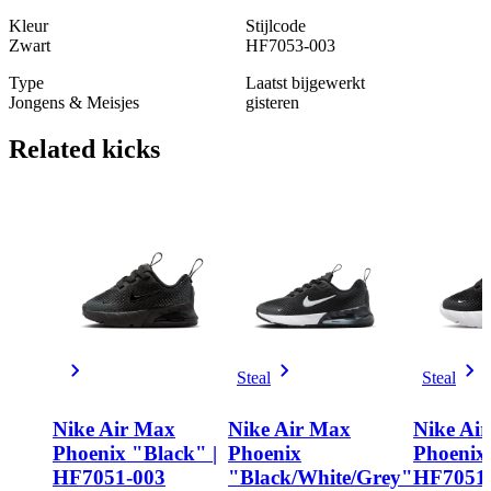
Kleur
Stijlcode
Zwart
HF7053-003
Type
Laatst bijgewerkt
Jongens & Meisjes
gisteren
Related
kicks
Steal
Steal
Nike Air Max
Nike Air Max
Nike Ai
Phoenix "Black" |
Phoenix
Phoenix 
HF7051-003
"Black/White/Grey"
HF7051