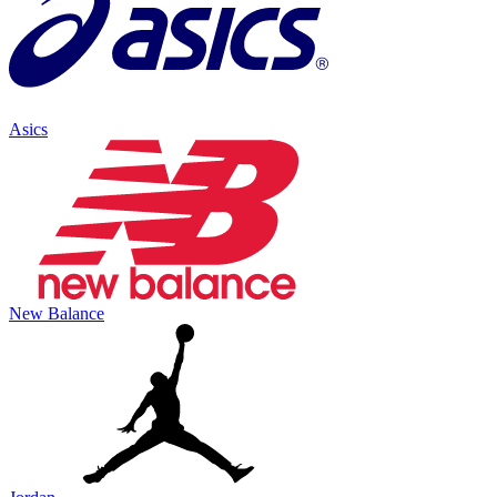
Asics
New Balance