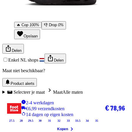
🔥
Cop
100%
👎
Drop
0%
Opslaan
Delen
Enkel NL shops
Delen
Maat niet beschikbaar?
Product alerts
Selecteer je maat
Maat
Alle maten
2-4 werkdagen
€ 78,96
€6,99 verzendkosten
14 dagen op eigen kosten
27.5
28
29.5
30
31
32
33
33.5
34
35
Kopen