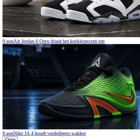
9 aug
Air Jordan 6 Oreo draait het koekjesrecept om
9 aug
Nike JA 4 houdt verdedigers wakker
Close