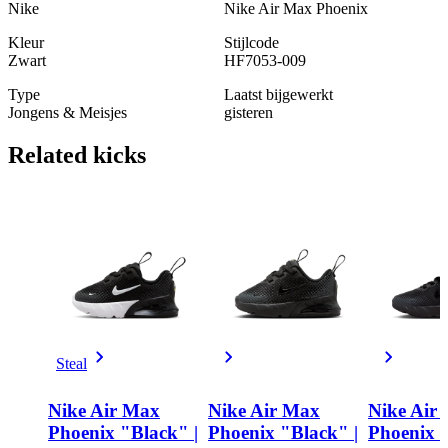
Nike
Nike Air Max Phoenix
Kleur
Stijlcode
Zwart
HF7053-009
Type
Laatst bijgewerkt
Jongens & Meisjes
gisteren
Related
kicks
Steal
Nike Air Max
Nike Air Max
Nike Air
Phoenix "Black" |
Phoenix "Black" |
Phoenix "