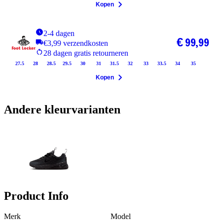
Kopen
2-4 dagen
€ 99,99
€3,99 verzendkosten
28 dagen gratis retourneren
27.5
28
28.5
29.5
30
31
31.5
32
33
33.5
34
35
Kopen
Andere kleurvarianten
Product Info
Merk
Model