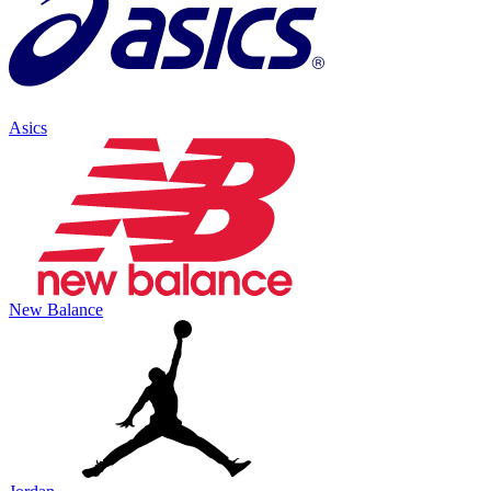
Asics
New Balance