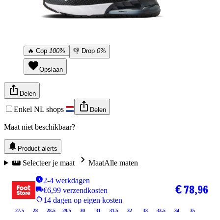
🔥
Cop
100%
👎
Drop
0%
Opslaan
Delen
Enkel NL shops
Delen
Maat niet beschikbaar?
Product alerts
Selecteer je maat
Maat
Alle maten
2-4 werkdagen
€ 78,96
€6,99 verzendkosten
14 dagen op eigen kosten
27.5
28
28.5
29.5
30
31
31.5
32
33
33.5
34
35