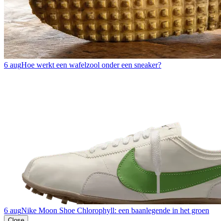
6 aug
Hoe werkt een wafelzool onder een sneaker?
6 aug
Nike Moon Shoe Chlorophyll: een baanlegende in het groen
Close