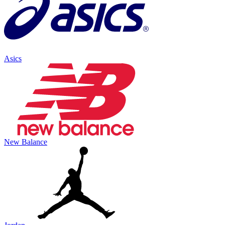
Asics
New Balance