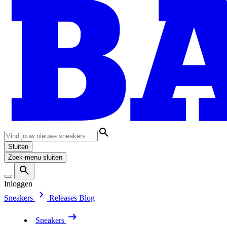
Sluiten
Zoek-menu sluiten
Inloggen
Sneakers
Releases
Blog
Sneakers