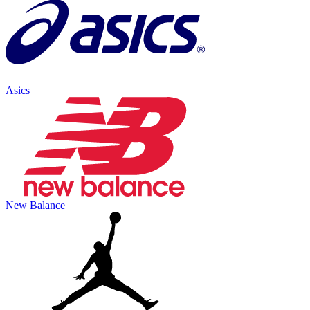
Asics
New Balance