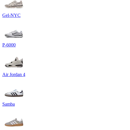
Gel-NYC
P-6000
Air Jordan 4
Samba