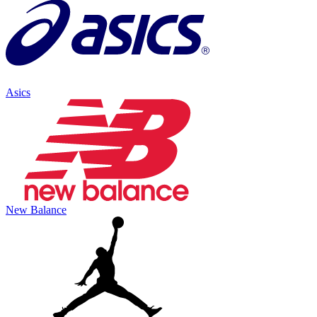
Asics
New Balance