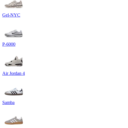
Gel-NYC
P-6000
Air Jordan 4
Samba