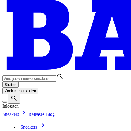
Sluiten
Zoek-menu sluiten
Inloggen
Sneakers
Releases
Blog
Sneakers