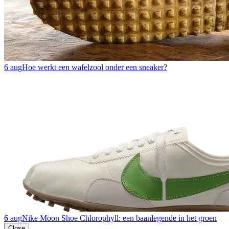
6 aug
Hoe werkt een wafelzool onder een sneaker?
6 aug
Nike Moon Shoe Chlorophyll: een baanlegende in het groen
Close