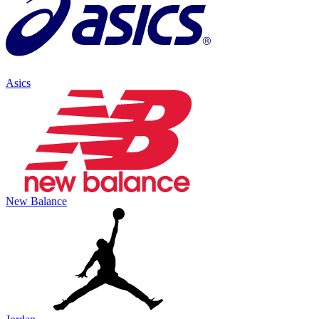
Asics
New Balance