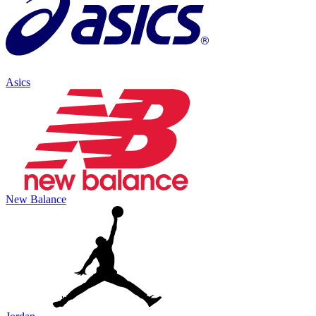
Asics
New Balance