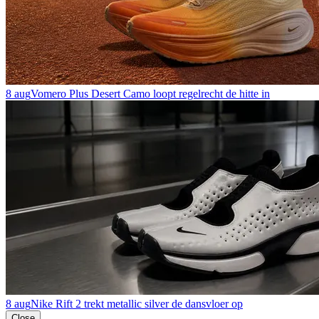
8 aug
Vomero Plus Desert Camo loopt regelrecht de hitte in
8 aug
Nike Rift 2 trekt metallic silver de dansvloer op
Close