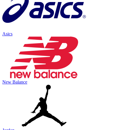
Asics
New Balance