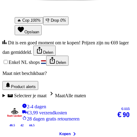
🔥
Cop
100%
👎
Drop
0%
Opslaan
Dit is een goed moment om te kopen! Prijzen zijn nu €69 lager
dan gemiddeld.
Delen
Enkel NL shops
Delen
Maat niet beschikbaar?
Product alerts
Selecteer je maat
Maat
Alle maten
2-4 dagen
€ 115
€3,99 verzendkosten
€ 90
28 dagen gratis retourneren
40.5
42
44.5
Kopen