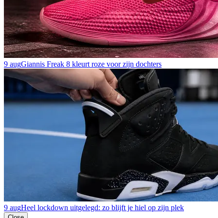
9 aug
Giannis Freak 8 kleurt roze voor zijn dochters
9 aug
Heel lockdown uitgelegd: zo blijft je hiel op zijn plek
Close