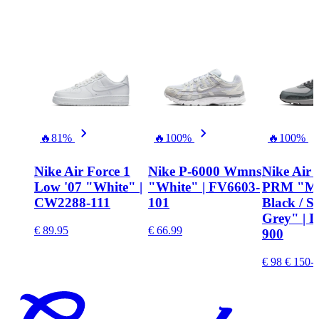
🔥
81%
🔥
100%
🔥
100%
Nike Air Force 1
Nike P-6000 Wmns
Nike Air
Low '07 "White" |
"White" | FV6603-
PRM "Mul
CW2288-111
101
Black / 
Grey" | 
€ 89.95
€ 66.99
900
€ 98
€ 150
-