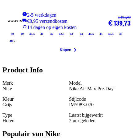
2-5 werkdagen
€ 191,48
€8,95 verzendkosten
€ 139,73
14 dagen op eigen kosten
39
40
40.5
41
42
42.5
43
44
44.5
45
45.5
46
48.5
Kopen
Product Info
Merk
Model
Nike
Nike Air Max Pre-Day
Kleur
Stijlcode
Grijs
IM5983-070
Type
Laatst bijgewerkt
Heren
2 uur geleden
Populair van
Nike