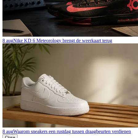
8 aug
Nike KD 6 Meteorology brengt de weerkaart terug
8 aug
Waarom sneakers een rustdag tussen draagbeurten verdienen
Close