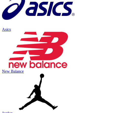
Asics
New Balance