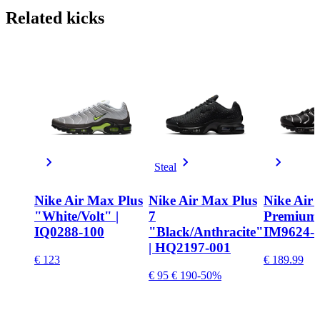
Related
kicks
Steal
Nike Air Max Plus
Nike Air Max Plus
Nike Air
"White/Volt" |
7
Premium 
IQ0288-100
"Black/Anthracite"
IM9624-
| HQ2197-001
€ 123
€ 189.99
€ 95
€ 190
-50%