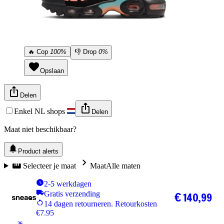
🔥
Cop
100%
👎
Drop
0%
Opslaan
Delen
Enkel NL shops
Delen
Maat niet beschikbaar?
Product alerts
Selecteer je maat
Maat
Alle maten
2-5 werkdagen
Gratis verzending
€ 140,99
14 dagen retourneren. Retourkosten
€7.95
36