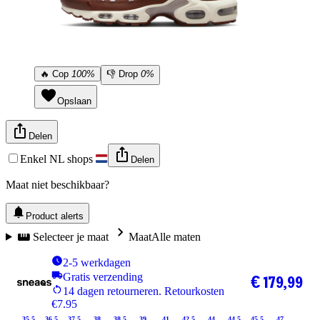
🔥
Cop
100%
👎
Drop
0%
Opslaan
Delen
Enkel NL shops
Delen
Maat niet beschikbaar?
Product alerts
Selecteer je maat
Maat
Alle maten
2-5 werkdagen
Gratis verzending
€ 179,99
14 dagen retourneren. Retourkosten
€7.95
35.5
36.5
37.5
38
38.5
39
41
42.5
44
44.5
45.5
47