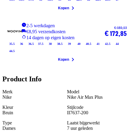
Kopen
2-5 werkdagen
€ 181,13
€8,95 verzendkosten
€ 172,85
14 dagen op eigen kosten
35.5
36
36.5
37.5
38
38.5
39
40
40.5
41
42.5
44
44.5
Kopen
Product Info
Merk
Model
Nike
Nike Air Max Plus
Kleur
Stijlcode
Bruin
II7637-200
Type
Laatst bijgewerkt
Dames
7 uur geleden