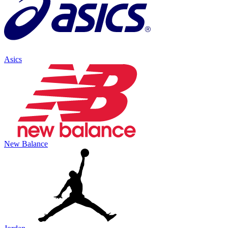
Asics
New Balance