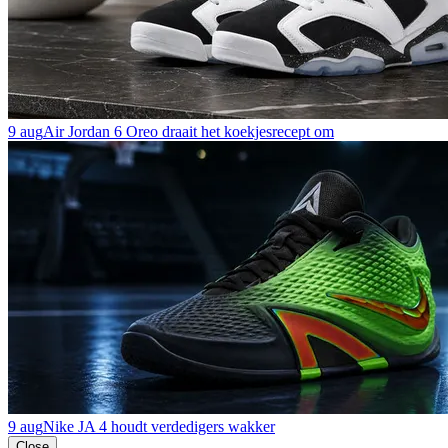
9 aug
Air Jordan 6 Oreo draait het koekjesrecept om
9 aug
Nike JA 4 houdt verdedigers wakker
Close