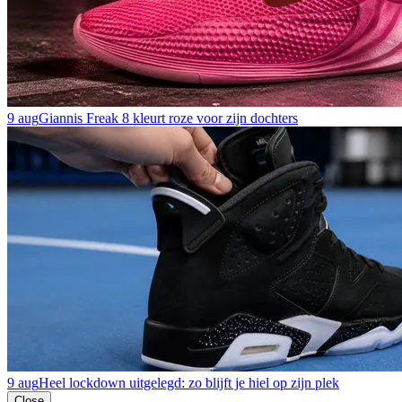
9 aug
Giannis Freak 8 kleurt roze voor zijn dochters
9 aug
Heel lockdown uitgelegd: zo blijft je hiel op zijn plek
Close