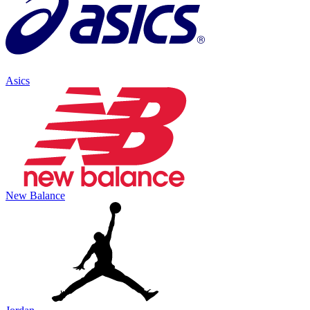
Asics
New Balance