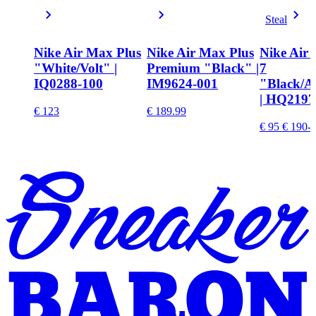
Steal
Nike Air Max Plus
Nike Air Max Plus
Nike Air
"White/Volt" |
Premium "Black" |
7
IQ0288-100
IM9624-001
"Black/A
| HQ2197
€ 123
€ 189.99
€ 95
€ 190
-