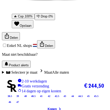
🔥
Cop
100%
👎
Drop
0%
Opslaan
Delen
Enkel NL shops
Delen
Maat niet beschikbaar?
Product alerts
Selecteer je maat
Maat
Alle maten
2-10 werkdagen
€ 244,50
Gratis verzending
14 dagen op eigen kosten
38.5
39
40
40.5
41
42
42.5
43
44
44.5
45
45.5
46
47
Kopen