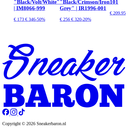
"Black/Volt/White"
"Black/Crimson/Iron
101
| IM8066-999
Grey" | IR1996-001
€ 209.95
€ 173
€ 346
-50%
€ 256
€ 320
-20%
Copyright © 2026 Sneakerbaron.nl