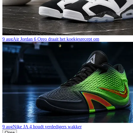
9 aug
Air Jordan 6 Oreo draait het koekjesrecept om
9 aug
Nike JA 4 houdt verdedigers wakker
Close