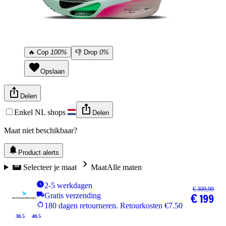
🔥
Cop
100%
👎
Drop
0%
Opslaan
Delen
Enkel NL shops
Delen
Maat niet beschikbaar?
Product alerts
Selecteer je maat
Maat
Alle maten
2-5 werkdagen
€ 309,99
Gratis verzending
€ 199
180 dagen retourneren. Retourkosten €7.50
38.5
40.5