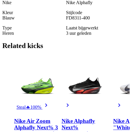
Nike
Nike Alphafly
Kleur
Stijlcode
Blauw
FD8311-400
Type
Laatst bijgewerkt
Heren
3 uur geleden
Related
kicks
Steal
🔥
100%
Nike Air Zoom
Nike Alphafly
Nike Al
Alphafly Next% 3
Next%
"White