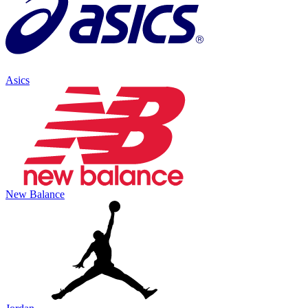
Asics
New Balance