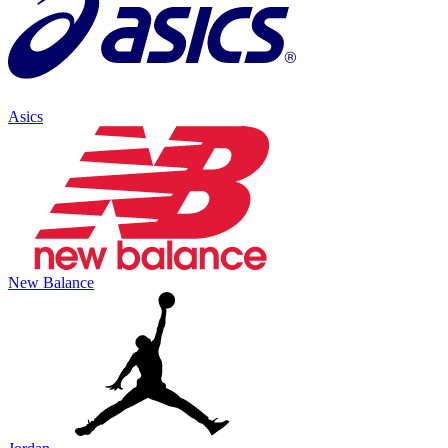
Asics
New Balance