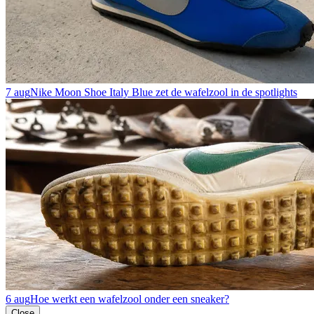
7 aug
Nike Moon Shoe Italy Blue zet de wafelzool in de spotlights
6 aug
Hoe werkt een wafelzool onder een sneaker?
Close