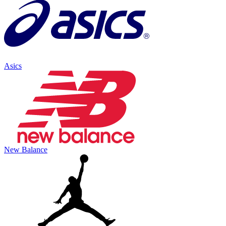
Asics
New Balance