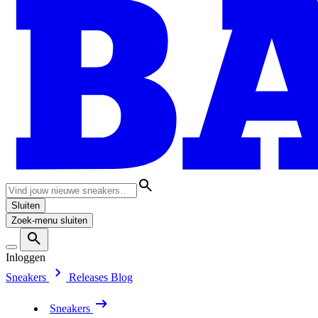
Sluiten
Zoek-menu sluiten
Inloggen
Sneakers
Releases
Blog
Sneakers