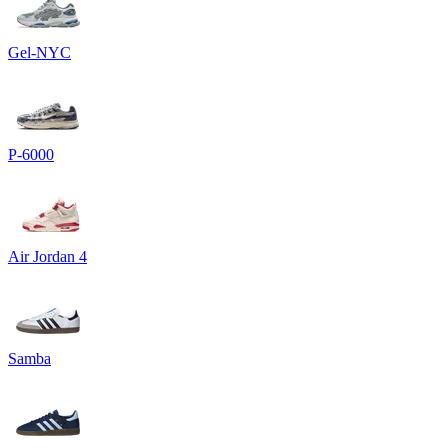
Gel-NYC
P-6000
Air Jordan 4
Samba