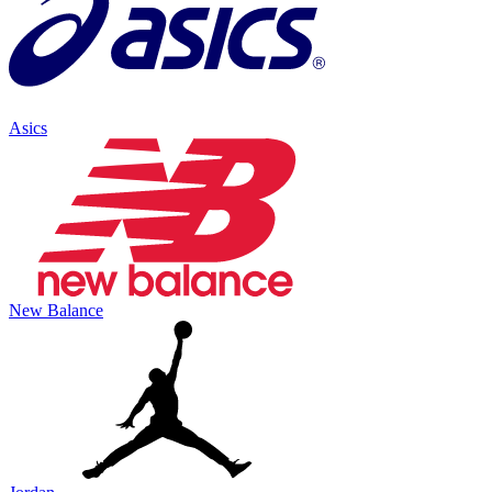
Asics
New Balance