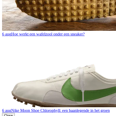
6 aug
Hoe werkt een wafelzool onder een sneaker?
6 aug
Nike Moon Shoe Chlorophyll: een baanlegende in het groen
Close