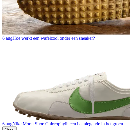
6 aug
Hoe werkt een wafelzool onder een sneaker?
6 aug
Nike Moon Shoe Chlorophyll: een baanlegende in het groen
Close