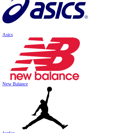
Asics
New Balance