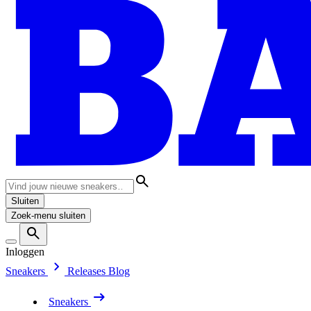
Sluiten
Zoek-menu sluiten
Inloggen
Sneakers
Releases
Blog
Sneakers