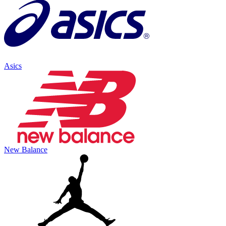
Asics
New Balance