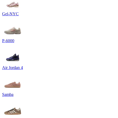
Gel-NYC
P-6000
Air Jordan 4
Samba