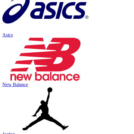
Asics
New Balance