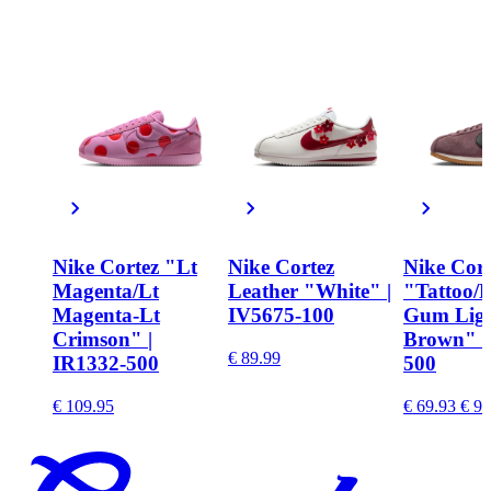
Nike Cortez "Lt
Nike Cortez
Nike Cor
Magenta/Lt
Leather "White" |
"Tattoo/B
Magenta-Lt
IV5675-100
Gum Lig
Crimson" |
Brown" |
€ 89.99
IR1332-500
500
€ 109.95
€ 69.93
€ 99