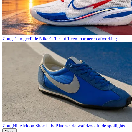
7 aug
Titan geeft de Nike G.T. Cut 1 een marmeren afwerking
7 aug
Nike Moon Shoe Italy Blue zet de wafelzool in de spotlights
Close