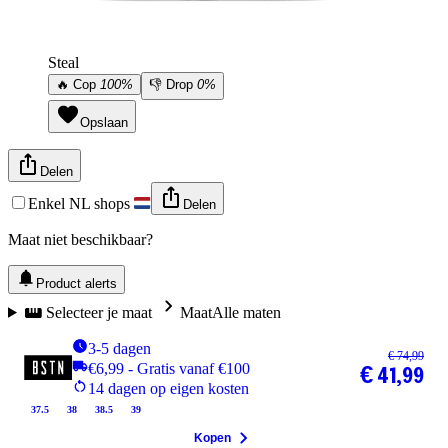
Steal
🔥
Cop
100%
👎
Drop
0%
Opslaan
Delen
Enkel NL shops
Delen
Maat niet beschikbaar?
Product alerts
Selecteer je maat
Maat
Alle maten
3-5 dagen
€ 74,99
€6,99 - Gratis vanaf €100
€ 41,99
14 dagen op eigen kosten
37.5
38
38.5
39
Kopen