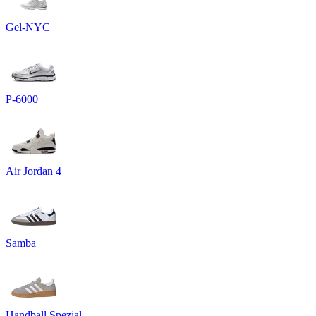
Gel-NYC
P-6000
Air Jordan 4
Samba
Handball Spezial