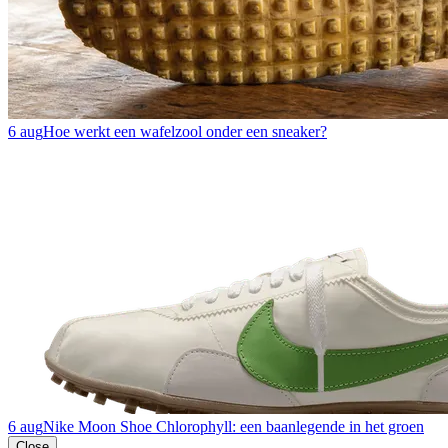
6 aug
Hoe werkt een wafelzool onder een sneaker?
6 aug
Nike Moon Shoe Chlorophyll: een baanlegende in het groen
Close