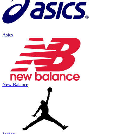
Asics
New Balance