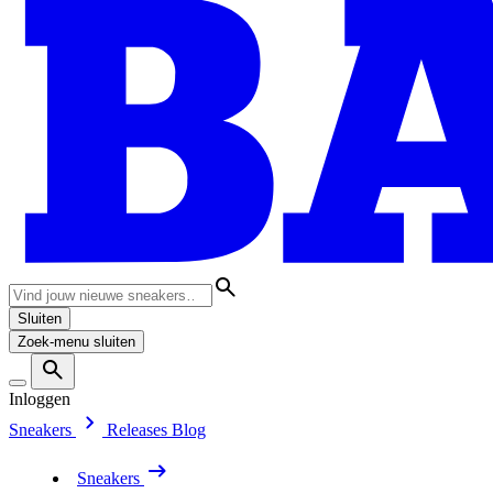
Sluiten
Zoek-menu sluiten
Inloggen
Sneakers
Releases
Blog
Sneakers