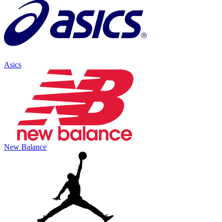
Asics
New Balance