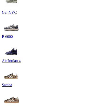
Gel-NYC
P-6000
Air Jordan 4
Samba