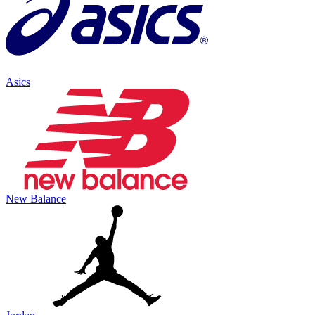
Asics
New Balance