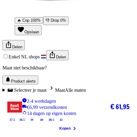
🔥
Cop
100%
👎
Drop
0%
Opslaan
Delen
Enkel NL shops
Delen
Maat niet beschikbaar?
Product alerts
Selecteer je maat
Maat
Alle maten
2-4 werkdagen
€ 61,95
€6,99 verzendkosten
14 dagen op eigen kosten
37.5
38.5
39
40
40.5
41
Kopen