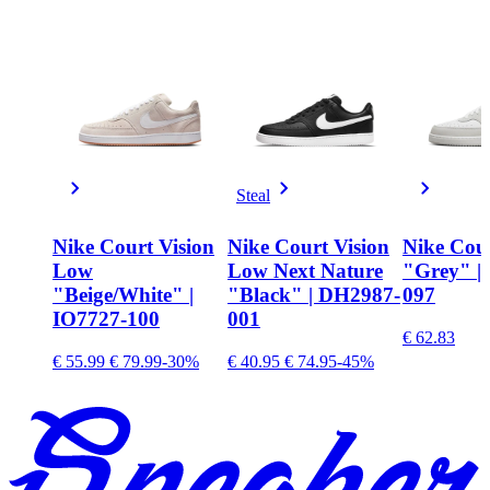
Steal
Nike Court Vision
Nike Court Vision
Nike Cour
Low
Low Next Nature
"Grey" |
"Beige/White" |
"Black" | DH2987-
097
IO7727-100
001
€ 62.83
€ 55.99
€ 79.99
-30%
€ 40.95
€ 74.95
-45%