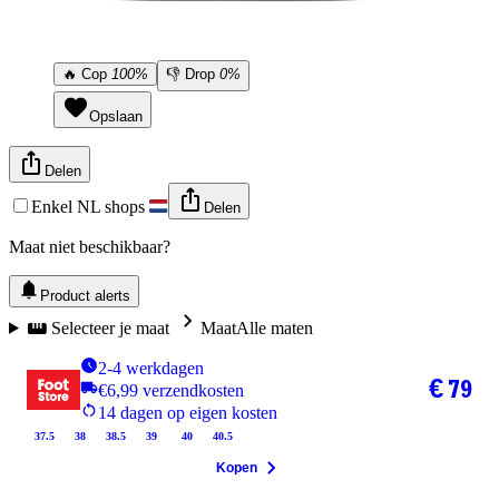
🔥
Cop
100%
👎
Drop
0%
Opslaan
Delen
Enkel NL shops
Delen
Maat niet beschikbaar?
Product alerts
Selecteer je maat
Maat
Alle maten
2-4 werkdagen
€ 79
€6,99 verzendkosten
14 dagen op eigen kosten
37.5
38
38.5
39
40
40.5
Kopen