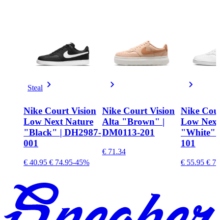
Steal
Nike Court Vision
Nike Court Vision
Nike Cour
Low Next Nature
Alta "Brown" |
Low Next
"Black" | DH2987-
DM0113-201
"White" 
001
101
€ 71.34
€ 40.95
€ 74.95
-45%
€ 55.95
€ 79