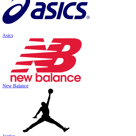
Asics
New Balance