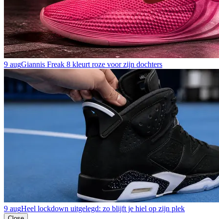
9 aug
Giannis Freak 8 kleurt roze voor zijn dochters
9 aug
Heel lockdown uitgelegd: zo blijft je hiel op zijn plek
Close