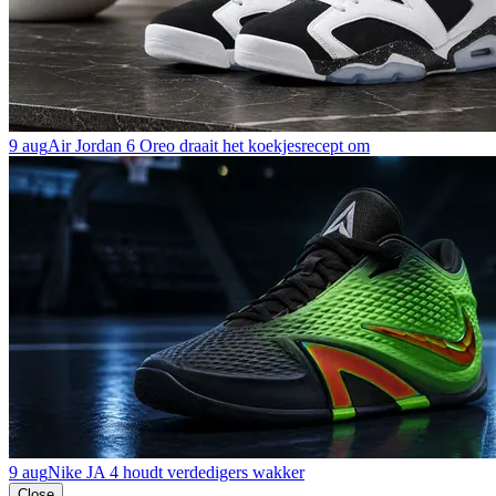
9 aug
Air Jordan 6 Oreo draait het koekjesrecept om
9 aug
Nike JA 4 houdt verdedigers wakker
Close