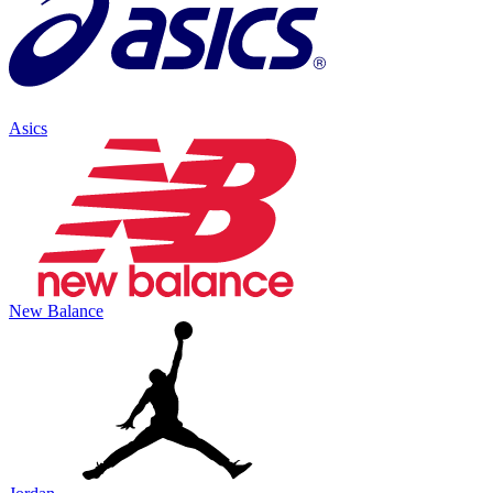
Asics
New Balance