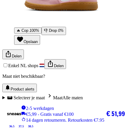
🔥
Cop
100%
👎
Drop
0%
Opslaan
Delen
Enkel NL shops
Delen
Maat niet beschikbaar?
Product alerts
Selecteer je maat
Maat
Alle maten
2-5 werkdagen
€ 51,99
€5,99 - Gratis vanaf €100
14 dagen retourneren. Retourkosten €7.95
36.5
37.5
38.5