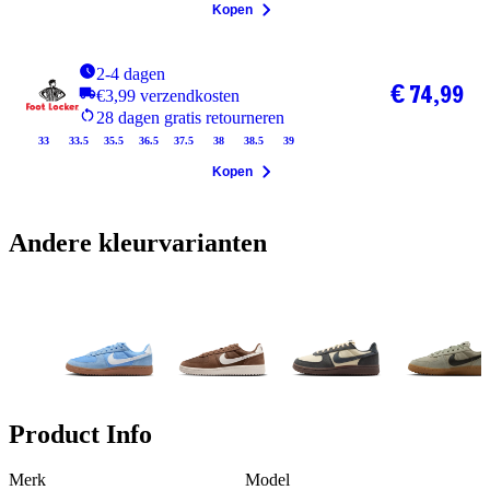
Kopen
2-4 dagen
€ 74,99
€3,99 verzendkosten
28 dagen gratis retourneren
33
33.5
35.5
36.5
37.5
38
38.5
39
Kopen
Andere kleurvarianten
Product Info
Merk
Model