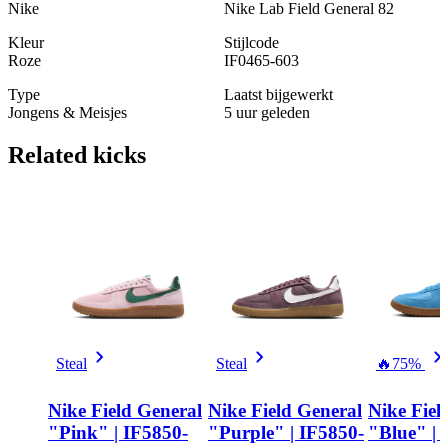
Nike
Nike Lab Field General 82
Kleur
Stijlcode
Roze
IF0465-603
Type
Laatst bijgewerkt
Jongens & Meisjes
5 uur geleden
Related
kicks
Steal
Steal
🔥
75%
Nike Field General
Nike Field General
Nike Fiel
"Pink" | IF5850-
"Purple" | IF5850-
"Blue" |