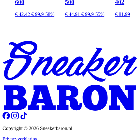
600
500
402
€ 42.42
€ 99.9
-58%
€ 44.91
€ 99.9
-55%
€ 81.99
Copyright © 2026 Sneakerbaron.nl
Privacyverklaring