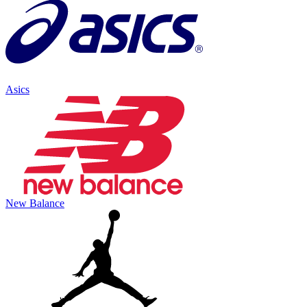
Asics
New Balance