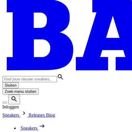
Sluiten
Zoek-menu sluiten
Inloggen
Sneakers
Releases
Blog
Sneakers