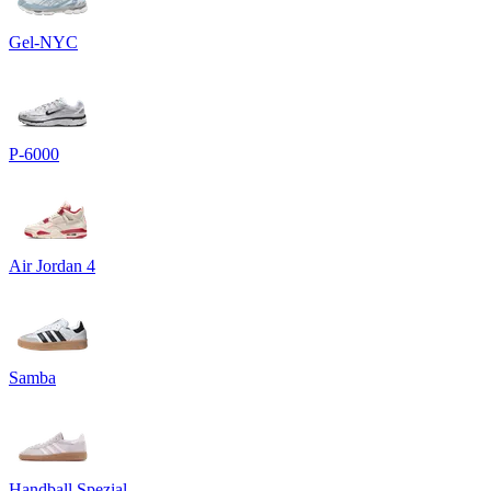
Gel-NYC
P-6000
Air Jordan 4
Samba
Handball Spezial