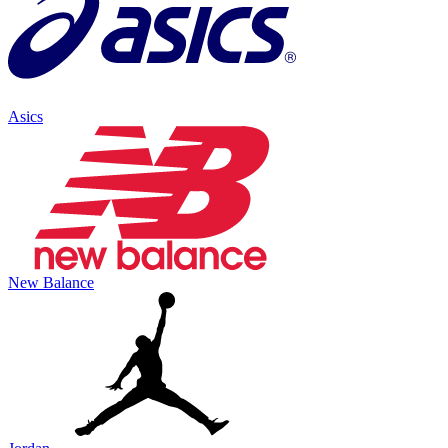
Asics
New Balance