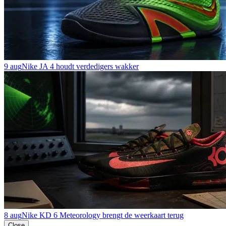
9 aug
Nike JA 4 houdt verdedigers wakker
8 aug
Nike KD 6 Meteorology brengt de weerkaart terug
Close