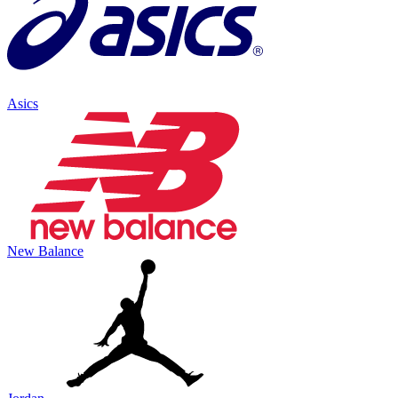
Asics
New Balance