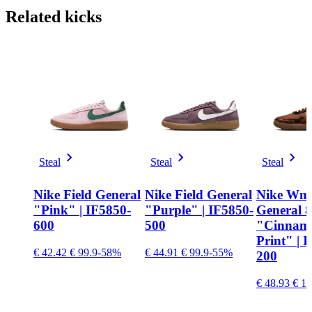
Related
kicks
Steal
Steal
Steal
Nike Field General
Nike Field General
Nike Wmn
"Pink" | IF5850-
"Purple" | IF5850-
General 
600
500
"Cinnam
Print" | 
€ 42.42
€ 99.9
-58%
€ 44.91
€ 99.9
-55%
200
€ 48.93
€ 11