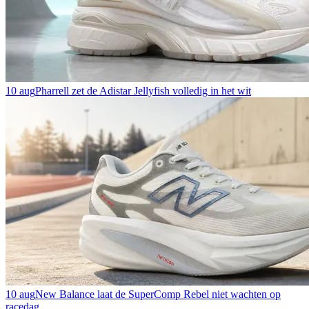
10 aug
Pharrell zet de Adistar Jellyfish volledig in het wit
10 aug
New Balance laat de SuperComp Rebel niet wachten op
racedag