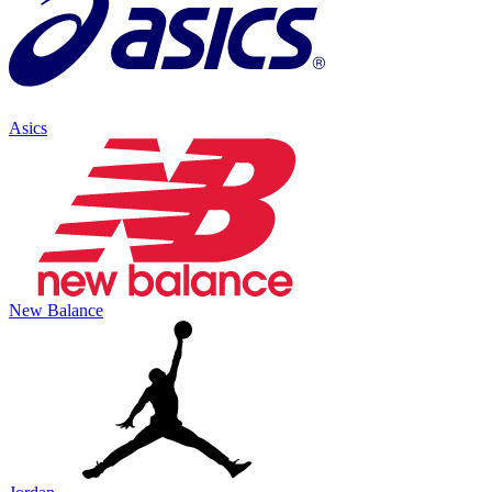
Asics
New Balance