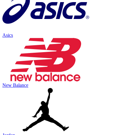
Asics
New Balance