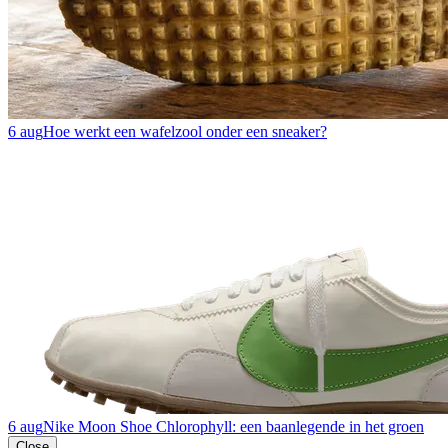
6 aug
Hoe werkt een wafelzool onder een sneaker?
6 aug
Nike Moon Shoe Chlorophyll: een baanlegende in het groen
Close