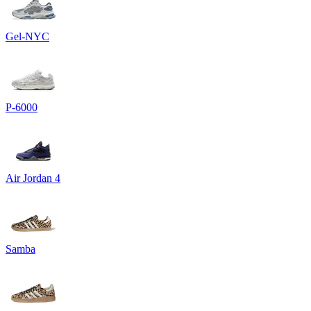
Gel-NYC
P-6000
Air Jordan 4
Samba