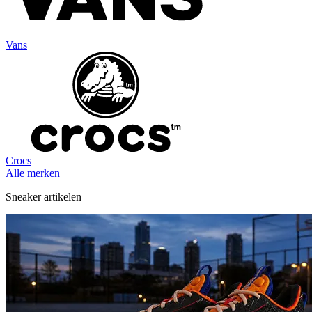
Vans
Crocs
Alle merken
Sneaker artikelen