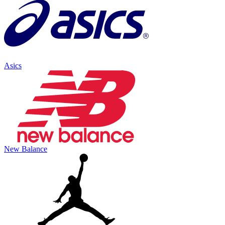
Asics
New Balance