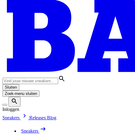
Sluiten
Zoek-menu sluiten
Inloggen
Sneakers
Releases
Blog
Sneakers