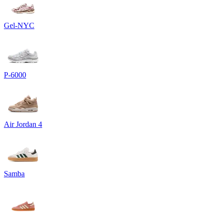
Gel-NYC
P-6000
Air Jordan 4
Samba