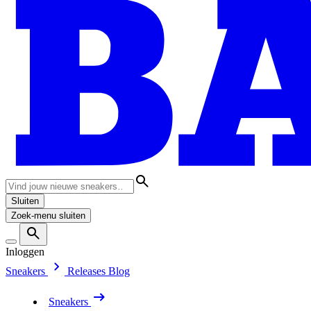
Sluiten
Zoek-menu sluiten
Inloggen
Sneakers
Releases
Blog
Sneakers