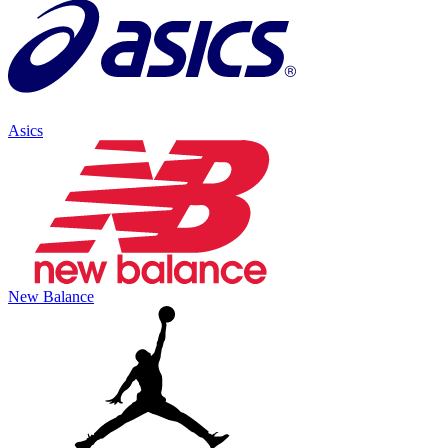
Asics
New Balance