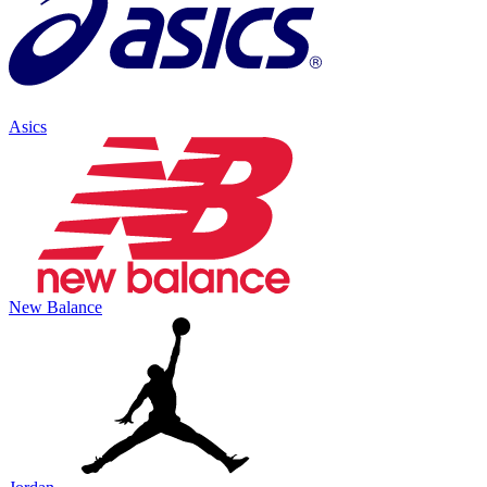
Asics
New Balance