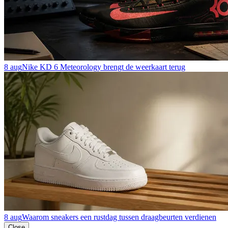
8 aug
Nike KD 6 Meteorology brengt de weerkaart terug
8 aug
Waarom sneakers een rustdag tussen draagbeurten verdienen
Close