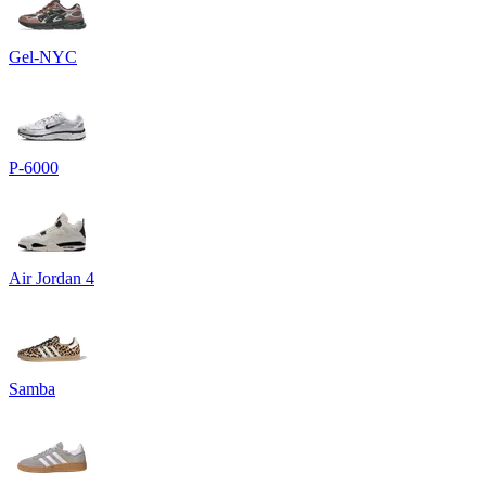
Gel-NYC
P-6000
Air Jordan 4
Samba