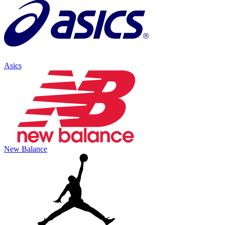
Asics
New Balance