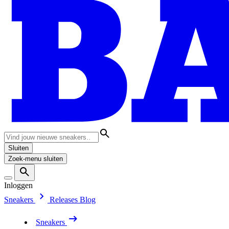
Sluiten
Zoek-menu sluiten
Inloggen
Sneakers
Releases
Blog
Sneakers