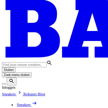
Sluiten
Zoek-menu sluiten
Inloggen
Sneakers
Releases
Blog
Sneakers