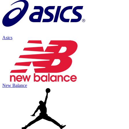
Asics
New Balance