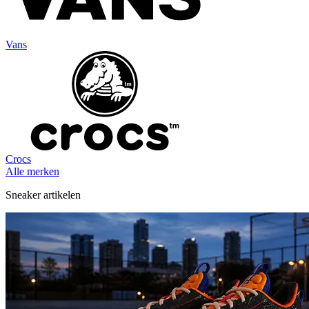
Vans
Crocs
Alle merken
Sneaker artikelen