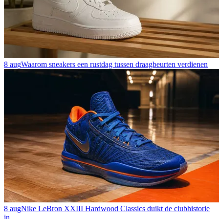
8 aug
Waarom sneakers een rustdag tussen draagbeurten verdienen
8 aug
Nike LeBron XXIII Hardwood Classics duikt de clubhistorie
in