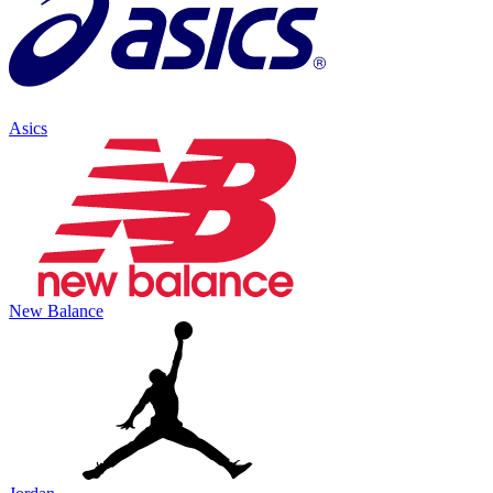
Asics
New Balance