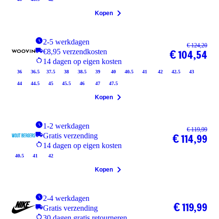
Kopen
2-5 werkdagen
€ 124,20
€8,95 verzendkosten
€ 104,54
14 dagen op eigen kosten
36
36.5
37.5
38
38.5
39
40
40.5
41
42
42.5
43
44
44.5
45
45.5
46
47
47.5
Kopen
1-2 werkdagen
€ 119,99
Gratis verzending
€ 114,99
14 dagen op eigen kosten
40.5
41
42
Kopen
2-4 werkdagen
€ 119,99
Gratis verzending
30 dagen gratis retourneren