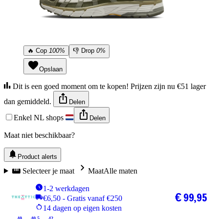
🔥
Cop
100%
👎
Drop
0%
Opslaan
Dit is een goed moment om te kopen! Prijzen zijn nu €51 lager
dan gemiddeld.
Delen
Enkel NL shops
Delen
Maat niet beschikbaar?
Product alerts
Selecteer je maat
Maat
Alle maten
1-2 werkdagen
€ 99,95
€6,50 - Gratis vanaf €250
14 dagen op eigen kosten
40
40.5
42