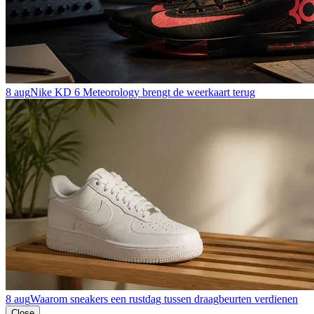
8 aug
Nike KD 6 Meteorology brengt de weerkaart terug
8 aug
Waarom sneakers een rustdag tussen draagbeurten verdienen
Close