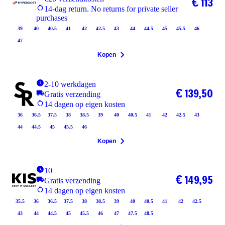
€ 113
14-dag return. No returns for private seller
purchases
39
40
40.5
41
42
42.5
43
44
44.5
45
45.5
46
47
Kopen
2-10 werkdagen
€ 139,50
Gratis verzending
14 dagen op eigen kosten
36
36.5
37.5
38
38.5
39
40
40.5
41
42
42.5
43
44
44.5
45
45.5
46
Kopen
10
€ 149,95
Gratis verzending
14 dagen op eigen kosten
35.5
36
36.5
37.5
38
38.5
39
40
40.5
41
42
42.5
43
44
44.5
45
45.5
46
47
47.5
48.5