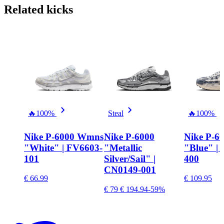
Related
kicks
🔥
100%
Steal
🔥
100%
Nike P-6000 Wmns
Nike P-6000
Nike P-6
"White" | FV6603-
"Metallic
"Blue" | 
101
Silver/Sail" |
400
CN0149-001
€ 66.99
€ 109.95
€ 79
€ 194.94
-59%