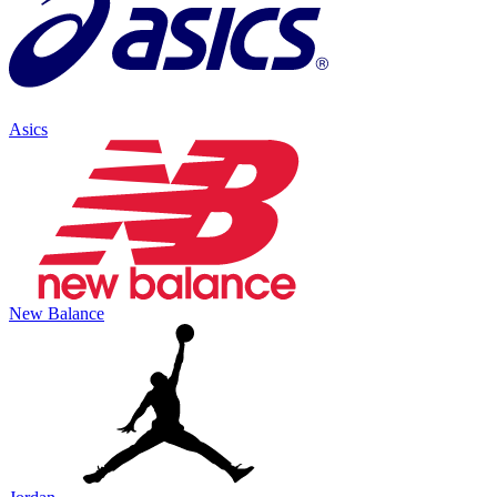
Asics
New Balance