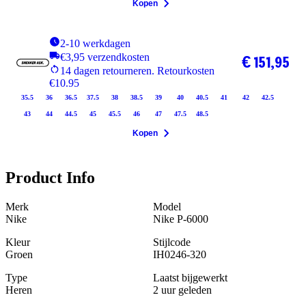
Kopen
2-10 werkdagen
€3,95 verzendkosten
€ 151,95
14 dagen retourneren. Retourkosten
€10.95
35.5
36
36.5
37.5
38
38.5
39
40
40.5
41
42
42.5
43
44
44.5
45
45.5
46
47
47.5
48.5
Kopen
Product Info
Merk
Model
Nike
Nike P-6000
Kleur
Stijlcode
Groen
IH0246-320
Type
Laatst bijgewerkt
Heren
2 uur geleden