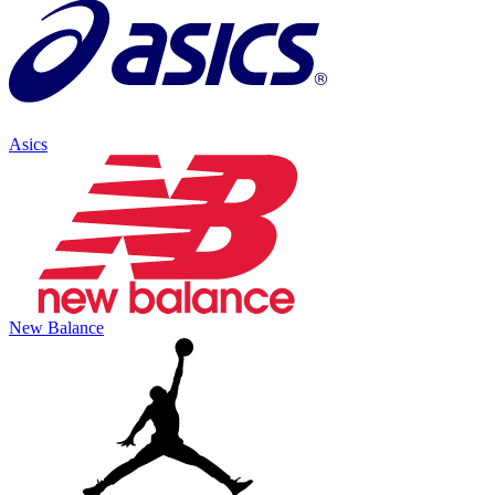
Asics
New Balance