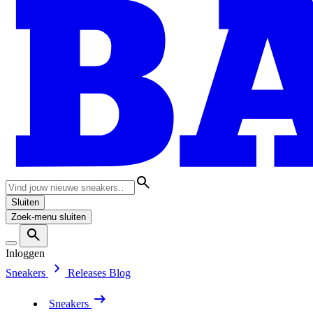
Sluiten
Zoek-menu sluiten
Inloggen
Sneakers
Releases
Blog
Sneakers