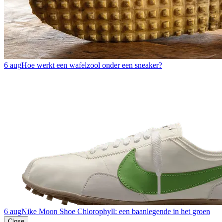
6 aug
Hoe werkt een wafelzool onder een sneaker?
6 aug
Nike Moon Shoe Chlorophyll: een baanlegende in het groen
Close