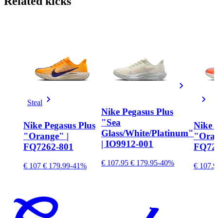
Related
kicks
Steal
Nike Pegasus Plus
"Sea
Nike Pegasus Plus
Nike 
Glass/White/Platinum"
"Orange" |
"Oran
| IO9912-001
FQ7262-801
FQ72
€ 107.95
€ 179.95
-40%
€ 107
€ 179.99
-41%
€ 107.9