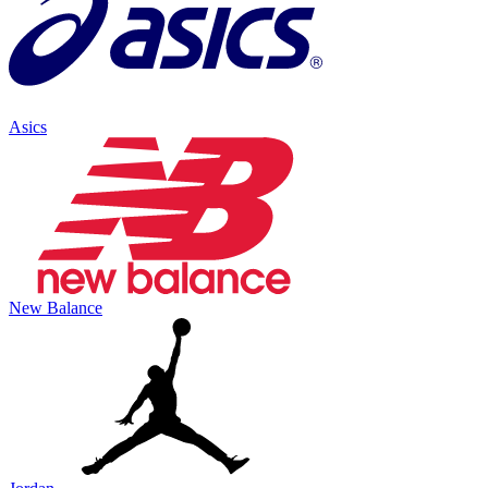
Asics
New Balance