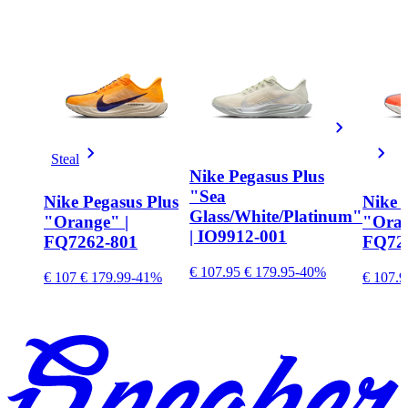
Steal
Nike Pegasus Plus
"Sea
Nike Pegasus Plus
Nike 
Glass/White/Platinum"
"Orange" |
"Oran
| IO9912-001
FQ7262-801
FQ72
€ 107.95
€ 179.95
-40%
€ 107
€ 179.99
-41%
€ 107.9