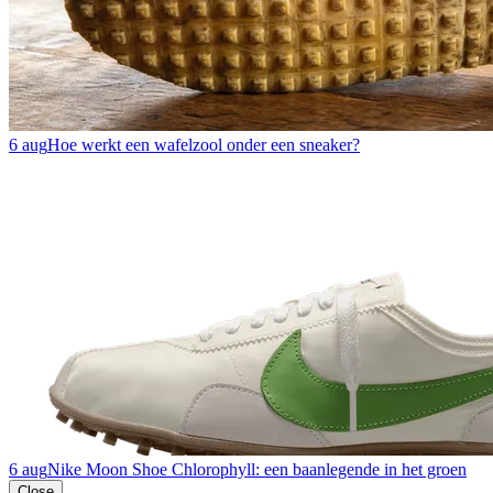
6 aug
Hoe werkt een wafelzool onder een sneaker?
6 aug
Nike Moon Shoe Chlorophyll: een baanlegende in het groen
Close