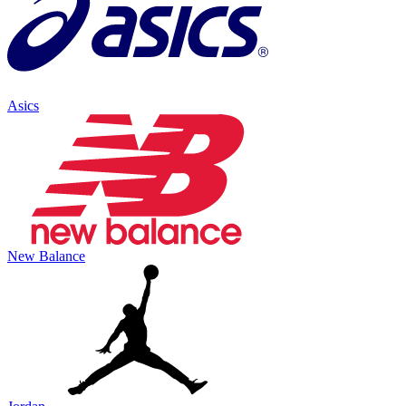
Asics
New Balance