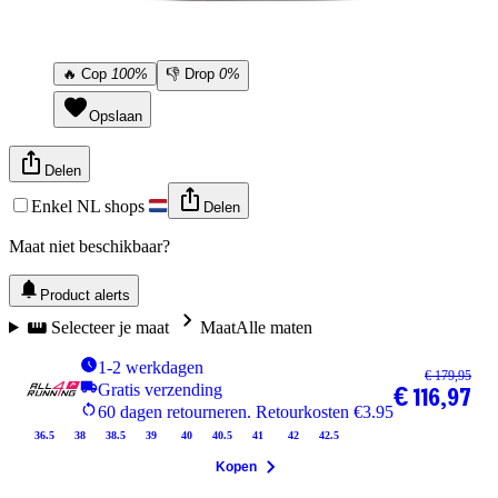
🔥
Cop
100%
👎
Drop
0%
Opslaan
Delen
Enkel NL shops
Delen
Maat niet beschikbaar?
Product alerts
Selecteer je maat
Maat
Alle maten
1-2 werkdagen
€ 179,95
Gratis verzending
€ 116,97
60 dagen retourneren. Retourkosten €3.95
36.5
38
38.5
39
40
40.5
41
42
42.5
Kopen