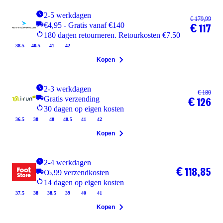
2-5 werkdagen
€ 179,99
€4,95 - Gratis vanaf €140
€ 117
180 dagen retourneren. Retourkosten €7.50
38.5
40.5
41
42
Kopen
2-3 werkdagen
€ 180
Gratis verzending
€ 126
30 dagen op eigen kosten
36.5
38
40
40.5
41
42
Kopen
2-4 werkdagen
€ 118,85
€6,99 verzendkosten
14 dagen op eigen kosten
37.5
38
38.5
39
40
41
Kopen