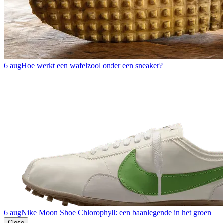
6 aug
Hoe werkt een wafelzool onder een sneaker?
6 aug
Nike Moon Shoe Chlorophyll: een baanlegende in het groen
Close