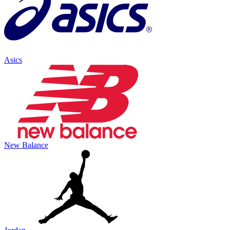
Asics
New Balance